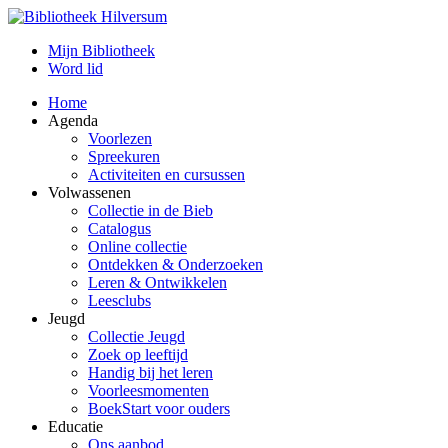
Mijn Bibliotheek
Word lid
Home
Agenda
Voorlezen
Spreekuren
Activiteiten en cursussen
Volwassenen
Collectie in de Bieb
Catalogus
Online collectie
Ontdekken & Onderzoeken
Leren & Ontwikkelen
Leesclubs
Jeugd
Collectie Jeugd
Zoek op leeftijd
Handig bij het leren
Voorleesmomenten
BoekStart voor ouders
Educatie
Ons aanbod