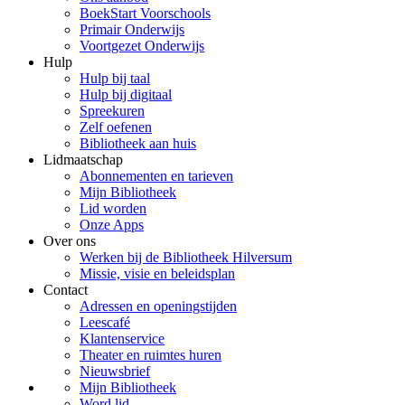
BoekStart Voorschools
Primair Onderwijs
Voortgezet Onderwijs
Hulp
Hulp bij taal
Hulp bij digitaal
Spreekuren
Zelf oefenen
Bibliotheek aan huis
Lidmaatschap
Abonnementen en tarieven
Mijn Bibliotheek
Lid worden
Onze Apps
Over ons
Werken bij de Bibliotheek Hilversum
Missie, visie en beleidsplan
Contact
Adressen en openingstijden
Leescafé
Klantenservice
Theater en ruimtes huren
Nieuwsbrief
Mijn Bibliotheek
Word lid